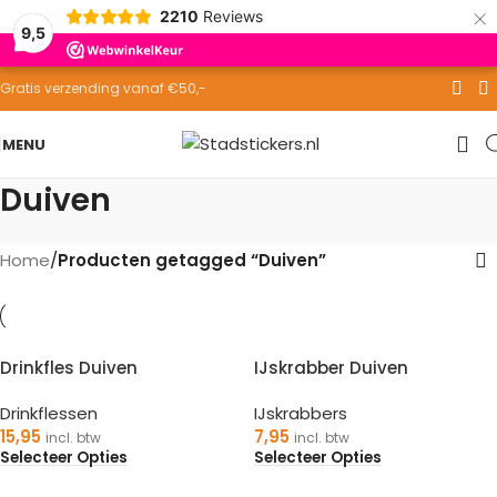
×
2210
Reviews
Skip to navigation
9,5
Skip to main content
Gratis verzending vanaf €50,-
MENU
Duiven
Home
/
Producten getagged “Duiven”
Drinkfles Duiven
IJskrabber Duiven
Drinkflessen
IJskrabbers
15,95
7,95
incl. btw
incl. btw
Selecteer Opties
Selecteer Opties