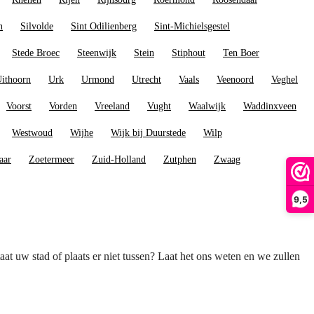
n
Silvolde
Sint Odilienberg
Sint-Michielsgestel
Stede Broec
Steenwijk
Stein
Stiphout
Ten Boer
ithoorn
Urk
Urmond
Utrecht
Vaals
Veenoord
Veghel
Voorst
Vorden
Vreeland
Vught
Waalwijk
Waddinxveen
Westwoud
Wijhe
Wijk bij Duurstede
Wilp
aar
Zoetermeer
Zuid-Holland
Zutphen
Zwaag
9,5
taat uw stad of plaats er niet tussen? Laat het ons weten en we zullen