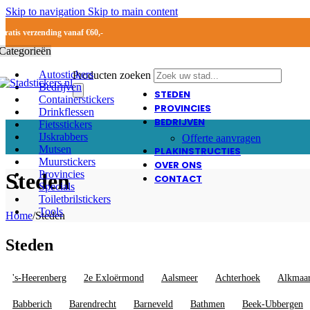
Skip to navigation
Skip to main content
Gratis verzending vanaf €60,-
Categorieën
Autostickers
Producten zoeken
Bedrijven
STEDEN
Containerstickers
PROVINCIES
Drinkflessen
BEDRIJVEN
Fietsstickers
IJskrabbers
Offerte aanvragen
Mutsen
PLAKINSTRUCTIES
Muurstickers
OVER ONS
Provincies
Steden
CONTACT
Specials
Toiletbrilstickers
Tools
Home
/
Steden
Steden
's-Heerenberg
2e Exloërmond
Aalsmeer
Achterhoek
Alkmaa
Babberich
Barendrecht
Barneveld
Bathmen
Beek-Ubbergen