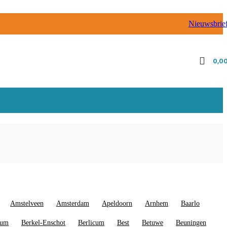
Nieuwsbrie
0,0
Amstelveen
Amsterdam
Apeldoorn
Arnhem
Baarlo
gum
Berkel-Enschot
Berlicum
Best
Betuwe
Beuningen