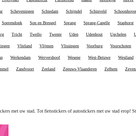
ar
Scheveningen
Schiedam
Schijndel
Schinveld
Schoonhove
Soerendonk
Son en Breugel
Sprang
Sprang-Capelle
Staphorst
urg
Tricht
Twello
Twente
Uden
Udenhout
Ugchelen
U
dingen
Vlieland
Vlijmen
Vlissingen
Voorburg
Voorschoten
sp
Werkendam
Wervershoof
Wesepe
West-Betuwe
Westland
ommel
Zandvoort
Zeeland
Zeeuws-Vlaanderen
Zelhem
Zeven
ickers met uw stad. Tot fietsstickers of autostickers met uw stad erop! S