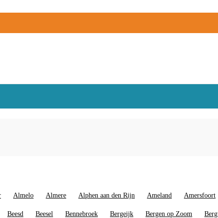
r
Almelo
Almere
Alphen aan den Rijn
Ameland
Amersfoort
Beesd
Beesel
Bennebroek
Bergeijk
Bergen op Zoom
Ber