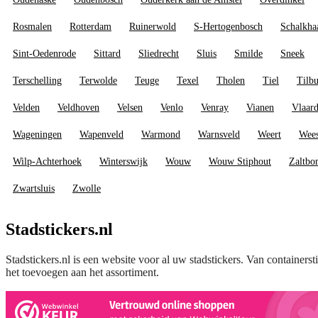
Rosmalen
Rotterdam
Ruinerwold
S-Hertogenbosch
Schalkha
Sint-Oedenrode
Sittard
Sliedrecht
Sluis
Smilde
Sneek
Terschelling
Terwolde
Teuge
Texel
Tholen
Tiel
Tilb
Velden
Veldhoven
Velsen
Venlo
Venray
Vianen
Vlaar
Wageningen
Wapenveld
Warmond
Warnsveld
Weert
Wee
Wilp-Achterhoek
Winterswijk
Wouw
Wouw Stiphout
Zaltb
Zwartsluis
Zwolle
Stadstickers.nl
Stadstickers.nl is een website voor al uw stadstickers. Van containerst
het toevoegen aan het assortiment.