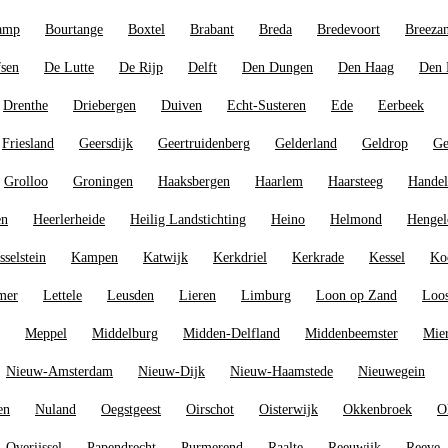
amp
Bourtange
Boxtel
Brabant
Breda
Bredevoort
Breeza
fsen
De Lutte
De Rijp
Delft
Den Dungen
Den Haag
Den 
Drenthe
Driebergen
Duiven
Echt-Susteren
Ede
Eerbeek
Friesland
Geersdijk
Geertruidenberg
Gelderland
Geldrop
Ge
Grolloo
Groningen
Haaksbergen
Haarlem
Haarsteeg
Handel
en
Heerlerheide
Heilig Landstichting
Heino
Helmond
Hengel
Jsselstein
Kampen
Katwijk
Kerkdriel
Kerkrade
Kessel
Ko
mer
Lettele
Leusden
Lieren
Limburg
Loon op Zand
Loos
Meppel
Middelburg
Midden-Delfland
Middenbeemster
Mie
Nieuw-Amsterdam
Nieuw-Dijk
Nieuw-Haamstede
Nieuwegein
en
Nuland
Oegstgeest
Oirschot
Oisterwijk
Okkenbroek
O
Overijssel
Papendrecht
Purmerend
Raalte
Reeuwijk
Reeve