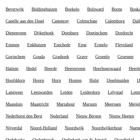
Beverwijk
Biddinghuizen
Boekelo
Bolsward
Borne
Bosk
Capelle aan den IJssel
Castenray
Colmschate
Culemborg
Dal
Diepenveen
Dijkerhoek
Doesburg
Doetinchem
Dordrecht
Emmen
Enkhuizen
Enschede
Epse
Ermelo
Flevoland
Gorinchem
Gouda
Grashoek
Grave
Groenlo
Groessen
Hattem
Hedel
Heerde
Heerenveen
Heerhugowaard
Heerl
Hoofddorp
Hoorn
Horn
Houten
Hulst
IJsselmuiden
I
Langweer
Leeuwarden
Leiden
Leiderdorp
Lelystad
Lem
Maassluis
Maastricht
Mariahout
Marsum
Meerssen
Meijel
Nederhorst den Berg
Nederland
Nieuw Bergen
Nieuw Heeten
Nijverdal
Noord-Holland
Noordwijk
Noordwijkerhout
Nuen
Oudehaske
Oudenbosch
Ouderkerk aan de Amstel
Overdinkel