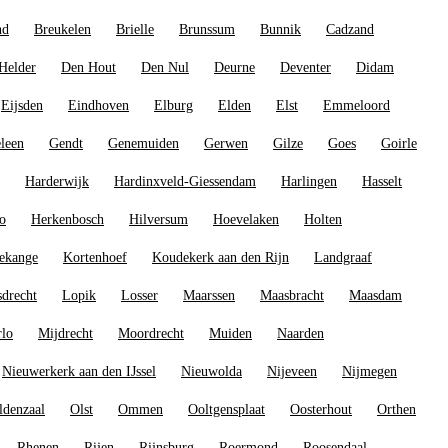
nd
Breukelen
Brielle
Brunssum
Bunnik
Cadzand
Helder
Den Hout
Den Nul
Deurne
Deventer
Didam
Eijsden
Eindhoven
Elburg
Elden
Elst
Emmeloord
leen
Gendt
Genemuiden
Gerwen
Gilze
Goes
Goirle
Harderwijk
Hardinxveld-Giessendam
Harlingen
Hasselt
o
Herkenbosch
Hilversum
Hoevelaken
Holten
ekange
Kortenhoef
Koudekerk aan den Rijn
Landgraaf
drecht
Lopik
Losser
Maarssen
Maasbracht
Maasdam
rlo
Mijdrecht
Moordrecht
Muiden
Naarden
Nieuwerkerk aan den IJssel
Nieuwolda
Nijeveen
Nijmegen
ldenzaal
Olst
Ommen
Ooltgensplaat
Oosterhout
Orthen
Rhenen
Rijen
Rijnsburg
Roermond
Roosendaal