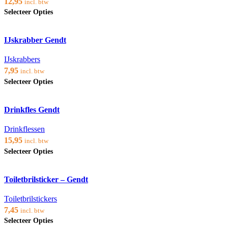
12,95
incl. btw
Dit
Selecteer Opties
product
heeft
Voeg toe aan verlanglijst
meerdere
IJskrabber Gendt
variaties.
Deze
optie
IJskrabbers
kan
7,95
incl. btw
gekozen
Dit
Selecteer Opties
worden
product
op
heeft
de
Voeg toe aan verlanglijst
meerdere
productpagina
Drinkfles Gendt
variaties.
Deze
optie
Drinkflessen
kan
15,95
incl. btw
gekozen
Dit
Selecteer Opties
worden
product
op
heeft
de
Voeg toe aan verlanglijst
meerdere
productpagina
Toiletbrilsticker – Gendt
variaties.
Deze
optie
Toiletbrilstickers
kan
7,45
incl. btw
gekozen
Dit
Selecteer Opties
worden
product