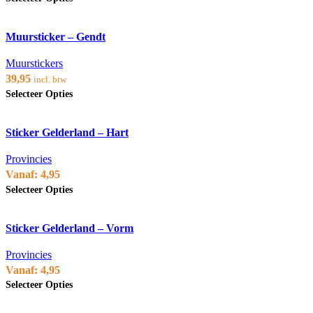
worden
product
op
heeft
de
Voeg toe aan verlanglijst
meerdere
productpagina
Muursticker – Gendt
variaties.
Deze
optie
Muurstickers
kan
39,95
incl. btw
gekozen
Dit
Selecteer Opties
worden
product
op
heeft
de
Voeg toe aan verlanglijst
meerdere
productpagina
Sticker Gelderland – Hart
variaties.
Deze
optie
Provincies
kan
Vanaf:
4,95
gekozen
Dit
Selecteer Opties
worden
product
op
heeft
de
Voeg toe aan verlanglijst
meerdere
productpagina
Sticker Gelderland – Vorm
variaties.
Deze
optie
Provincies
kan
Vanaf:
4,95
gekozen
Dit
Selecteer Opties
worden
product
op
heeft
de
Voeg toe aan verlanglijst