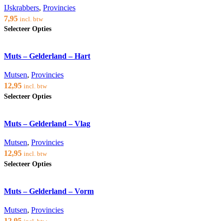
optie
IJskrabbers
,
Provincies
kan
7,95
incl. btw
gekozen
Dit
Selecteer Opties
worden
product
op
heeft
de
Voeg toe aan verlanglijst
meerdere
productpagina
Muts – Gelderland – Hart
variaties.
Deze
optie
Mutsen
,
Provincies
kan
12,95
incl. btw
gekozen
Dit
Selecteer Opties
worden
product
op
heeft
de
Voeg toe aan verlanglijst
meerdere
productpagina
Muts – Gelderland – Vlag
variaties.
Deze
optie
Mutsen
,
Provincies
kan
12,95
incl. btw
gekozen
Dit
Selecteer Opties
worden
product
op
heeft
de
Voeg toe aan verlanglijst
meerdere
productpagina
Muts – Gelderland – Vorm
variaties.
Deze
optie
Mutsen
,
Provincies
kan
12,95