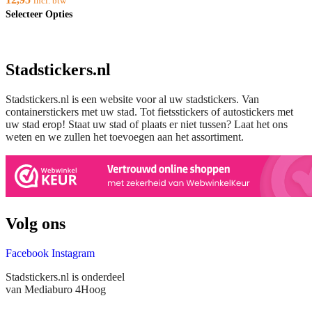
incl. btw
gekozen
Dit
Selecteer Opties
worden
product
op
heeft
de
meerdere
productpagina
variaties.
Stadstickers.nl
Deze
optie
kan
Stadstickers.nl is een website voor al uw stadstickers. Van
gekozen
containerstickers met uw stad. Tot fietsstickers of autostickers met
worden
op
uw stad erop! Staat uw stad of plaats er niet tussen? Laat het ons
de
weten en we zullen het toevoegen aan het assortiment.
productpagina
Volg ons
Facebook
Instagram
Stadstickers.nl is onderdeel
van Mediaburo 4Hoog