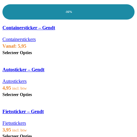
op
heeft
de
meerdere
productpagina
-16%
variaties.
Deze
Voeg toe aan verlanglijst
optie
Containersticker – Gendt
kan
gekozen
worden
Containerstickers
op
Vanaf:
5,95
de
Dit
Selecteer Opties
productpagina
product
heeft
Voeg toe aan verlanglijst
meerdere
Autosticker – Gendt
variaties.
Deze
optie
Autostickers
kan
4,95
incl. btw
gekozen
Dit
Selecteer Opties
worden
product
op
heeft
de
Voeg toe aan verlanglijst
meerdere
productpagina
Fietssticker – Gendt
variaties.
Deze
optie
Fietsstickers
kan
3,95
incl. btw
gekozen
Dit
Selecteer Opties