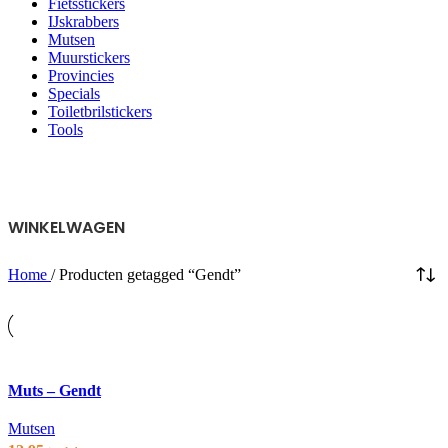
Fietsstickers
IJskrabbers
Mutsen
Muurstickers
Provincies
Specials
Toiletbrilstickers
Tools
WINKELWAGEN
Home
/
Producten getagged “Gendt”
Voeg toe aan verlanglijst
Muts – Gendt
Mutsen