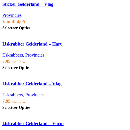
meerdere
productpagina
Sticker Gelderland – Vlag
variaties.
Deze
optie
Provincies
kan
Vanaf:
4,95
gekozen
Dit
Selecteer Opties
worden
product
op
heeft
de
Voeg toe aan verlanglijst
meerdere
productpagina
IJskrabber Gelderland – Hart
variaties.
Deze
optie
IJskrabbers
,
Provincies
kan
7,95
incl. btw
gekozen
Dit
Selecteer Opties
worden
product
op
heeft
de
Voeg toe aan verlanglijst
meerdere
productpagina
IJskrabber Gelderland – Vlag
variaties.
Deze
optie
IJskrabbers
,
Provincies
kan
7,95
incl. btw
gekozen
Dit
Selecteer Opties
worden
product
op
heeft
de
Voeg toe aan verlanglijst
meerdere
productpagina
IJskrabber Gelderland – Vorm
variaties.
Deze