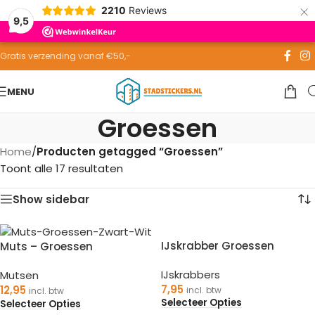
×
2210
Reviews
Skip to navigation
9,5
Skip to main content
Gratis verzending vanaf €50,-
MENU
Groessen
Home
/
Producten getagged “Groessen”
Toont alle 17 resultaten
Show sidebar
IJskrabber Groessen
Muts – Groessen
IJskrabbers
Mutsen
7,95
12,95
incl. btw
incl. btw
Selecteer Opties
Selecteer Opties