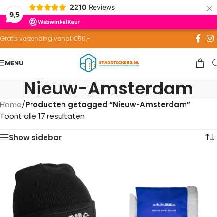
×
2210
Reviews
Skip to navigation
9,5
Skip to main content
Gratis verzending vanaf €50,-
MENU
Nieuw-Amsterdam
Home
/
Producten getagged “Nieuw-Amsterdam”
Toont alle 17 resultaten
Show sidebar