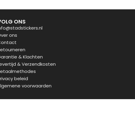
VOLG ONS
nfo@stadstickers.nl
ver ons
ontact
etourneren
arantie & Klachten
evertijd & Verzendkosten
etaalmethodes
rivacy beleid
lgemene voorwaarden