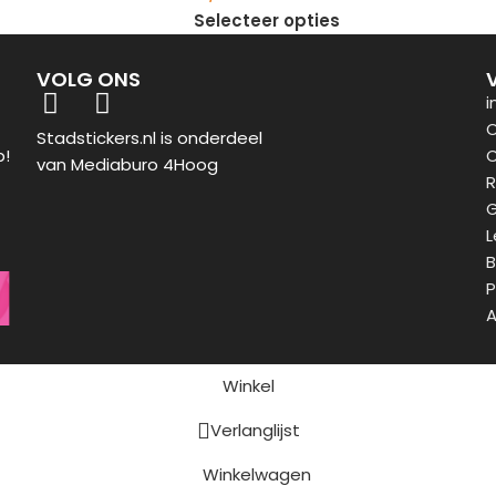
Selecteer opties
VOLG ONS
i
O
Stadstickers.nl is onderdeel
p!
C
van Mediaburo 4Hoog
R
G
L
B
P
A
Winkel
Verlanglijst
Winkelwagen