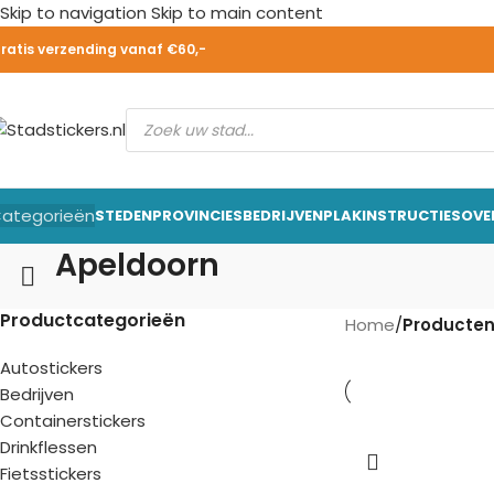
Skip to navigation
Skip to main content
ratis verzending vanaf €60,-
ategorieën
STEDEN
PROVINCIES
BEDRIJVEN
PLAKINSTRUCTIES
OVE
Apeldoorn
Productcategorieën
Home
/
Producten
Autostickers
Bedrijven
Containerstickers
Drinkflessen
Fietsstickers