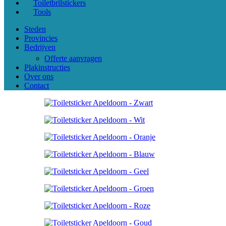
Toiletbrilstickers
Tools
Steden
Provincies
Bedrijven
Offerte aanvragen
Plakinstructies
Over ons
Contact