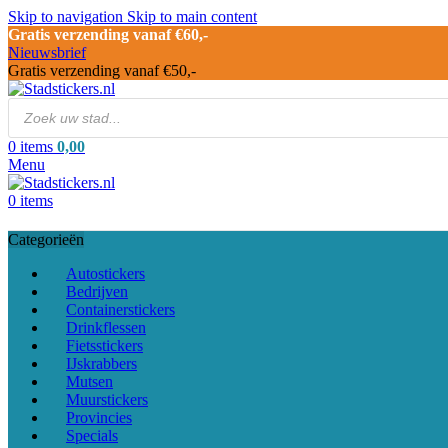
Skip to navigation
Skip to main content
Gratis verzending vanaf €60,-
Nieuwsbrief
Gratis verzending vanaf €50,-
0
items
0,00
Menu
0
items
Categorieën
Autostickers
Bedrijven
Containerstickers
Drinkflessen
Fietsstickers
IJskrabbers
Mutsen
Muurstickers
Provincies
Specials