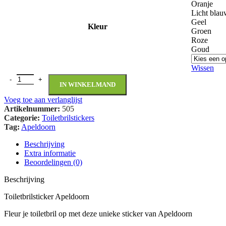
Oranje
Licht bla
Geel
Kleur
Groen
Roze
Goud
Wissen
IN WINKELMAND
Voeg toe aan verlanglijst
Artikelnummer:
505
Categorie:
Toiletbrilstickers
Tag:
Apeldoorn
Beschrijving
Extra informatie
Beoordelingen (0)
Beschrijving
Toiletbrilsticker Apeldoorn
Fleur je toiletbril op met deze unieke sticker van Apeldoorn