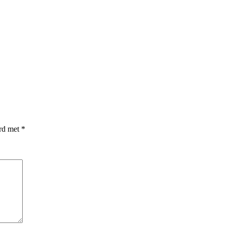
erd met
*