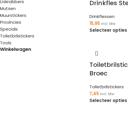
IJskrabbers
Drinkfles St
Mutsen
Muurstickers
Drinkflessen
Provincies
15,95
incl. btw
Specials
Selecteer opties
Toiletbrilstickers
Tools
Winkelwagen
Toiletbrilst
Broec
Toiletbrilstickers
7,45
incl. btw
Selecteer opties