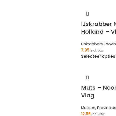
IJskrabber 
Holland – V
IJskrabbers
,
Provi
7,95
incl. btw
Selecteer opties
Muts – Noo
Vlag
Mutsen
,
Provincie
12,95
incl. btw