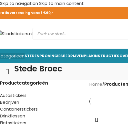
Skip to navigation
Skip to main content
ratis verzending vanaf €60,-
ategorieën
STEDEN
PROVINCIES
BEDRIJVEN
PLAKINSTRUCTIES
OVE
Stede Broec
Productcategorieën
Home
/
Producten
Autostickers
Bedrijven
Containerstickers
Drinkflessen
Fietsstickers