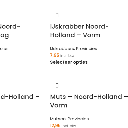
Noord-
IJskrabber Noord-
lag
Holland – Vorm
ncies
IJskrabbers
,
Provincies
7,95
incl. btw
Selecteer opties
rd-Holland –
Muts – Noord-Holland 
Vorm
s
Mutsen
,
Provincies
12,95
incl. btw