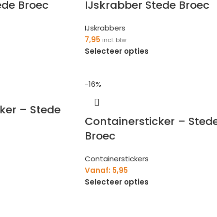
ede Broec
IJskrabber Stede Broec
IJskrabbers
7,95
incl. btw
Selecteer opties
-16%
icker – Stede
Containersticker – Sted
Broec
Containerstickers
Vanaf:
5,95
Selecteer opties