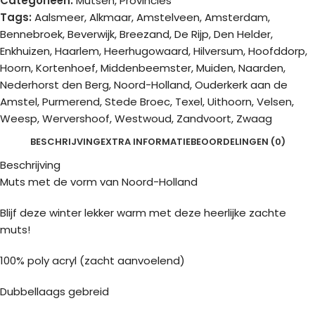
Categorieën:
Mutsen
,
Provincies
Tags:
Aalsmeer
,
Alkmaar
,
Amstelveen
,
Amsterdam
,
Bennebroek
,
Beverwijk
,
Breezand
,
De Rijp
,
Den Helder
,
Enkhuizen
,
Haarlem
,
Heerhugowaard
,
Hilversum
,
Hoofddorp
,
Hoorn
,
Kortenhoef
,
Middenbeemster
,
Muiden
,
Naarden
,
Nederhorst den Berg
,
Noord-Holland
,
Ouderkerk aan de
Amstel
,
Purmerend
,
Stede Broec
,
Texel
,
Uithoorn
,
Velsen
,
Weesp
,
Wervershoof
,
Westwoud
,
Zandvoort
,
Zwaag
BESCHRIJVING
EXTRA INFORMATIE
BEOORDELINGEN (0)
Beschrijving
Muts met de vorm van Noord-Holland
Blijf deze winter lekker warm met deze heerlijke zachte
muts!
100% poly acryl (zacht aanvoelend)
Dubbellaags gebreid