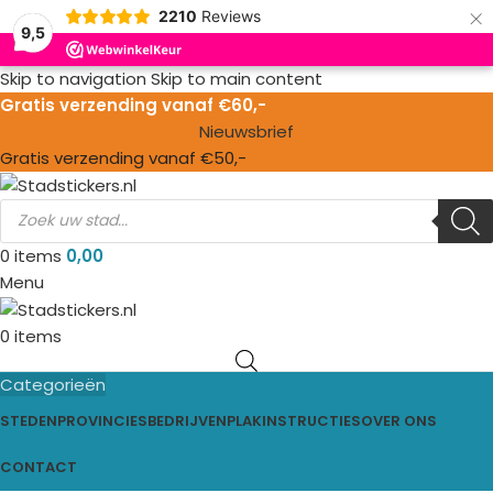
×
2210
Reviews
9,5
Skip to navigation
Skip to main content
Gratis verzending vanaf €60,-
Nieuwsbrief
Gratis verzending vanaf €50,-
0
items
0,00
Menu
0
items
Categorieën
STEDEN
PROVINCIES
BEDRIJVEN
PLAKINSTRUCTIES
OVER ONS
CONTACT