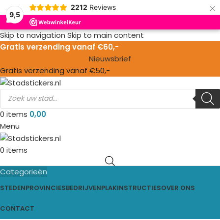
×
2212
Reviews
9,5
Skip to navigation
Skip to main content
Gratis verzending vanaf €60,-
Nieuwsbrief
Gratis verzending vanaf €50,-
0
items
0,00
Menu
0
items
Categorieën
STEDEN
PROVINCIES
BEDRIJVEN
PLAKINSTRUCTIES
OVER ONS
CONTACT