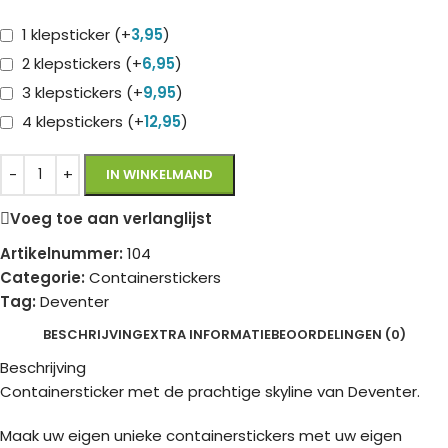
1 klepsticker
(+
3,95
)
2 klepstickers
(+
6,95
)
3 klepstickers
(+
9,95
)
4 klepstickers
(+
12,95
)
IN WINKELMAND
Voeg toe aan verlanglijst
Artikelnummer:
104
Categorie:
Containerstickers
Tag:
Deventer
BESCHRIJVING
EXTRA INFORMATIE
BEOORDELINGEN (0)
Beschrijving
Containersticker met de prachtige skyline van Deventer.
Maak uw eigen unieke containerstickers met uw eigen