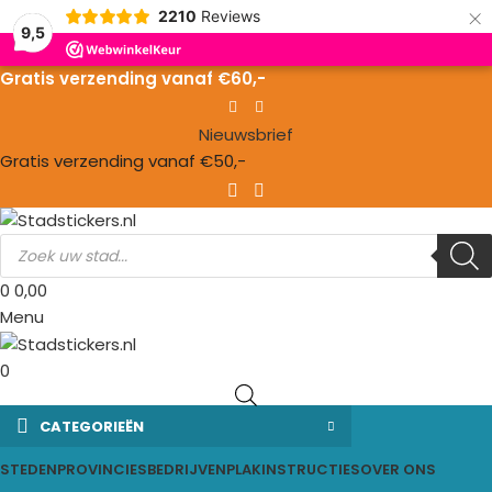
×
2210
Reviews
Skip to navigation
9,5
Skip to main content
Gratis verzending vanaf €60,-
Nieuwsbrief
Gratis verzending vanaf €50,-
0
0,00
Menu
0
CATEGORIEËN
STEDEN
PROVINCIES
BEDRIJVEN
PLAKINSTRUCTIES
OVER ONS