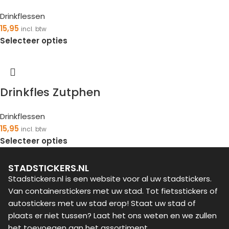
Drinkflessen
15,95
incl. btw
Selecteer opties
Drinkfles Zutphen
Drinkflessen
15,95
incl. btw
Selecteer opties
STADSTICKERS.NL
Stadstickers.nl is een website voor al uw stadstickers.
Van containerstickers met uw stad. Tot fietsstickers of
autostickers met uw stad erop! Staat uw stad of
plaats er niet tussen? Laat het ons weten en we zullen
het toevoegen aan het assortiment.