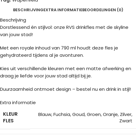
BESCHRIJVING
EXTRA INFORMATIE
BEOORDELINGEN (0)
Beschrijving
Dorstlessend én stijlvol: onze RVS drinkfles met de skyline
van jouw stad!
Met een royale inhoud van 790 ml houdt deze fles je
gehydrateerd tijdens al je avonturen.
Kies uit verschillende kleuren met een matte afwerking en
draag je liefde voor jouw stad altijd bij je.
Duurzaamheid ontmoet design – bestel nu en drink in stijl!
Extra informatie
KLEUR
Blauw
,
Fuchsia
,
Goud
,
Groen
,
Oranje
,
Zilver
,
FLES
Zwart