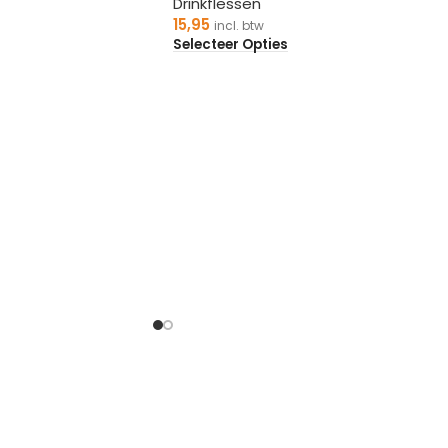
Drinkflessen
15,95
incl. btw
Selecteer Opties
containerstickers met uw stad. Tot fietsstickers of autostick