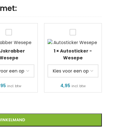
met:
rabber
Autosticker
epe
-
IJskrabber
1
×
Autosticker -
Wesepe
Wesepe
Wesepe
,95
4,95
incl. btw
incl. btw
WINKELMAND