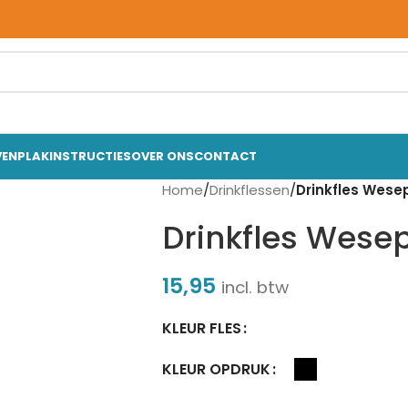
VEN
PLAKINSTRUCTIES
OVER ONS
CONTACT
Home
/
Drinkflessen
/
Drinkfles Wese
Drinkfles Wese
15,95
incl. btw
KLEUR FLES
KLEUR OPDRUK