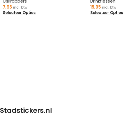
IJskrabbers
Drinkflessen
7,95
15,95
incl. btw
incl. btw
Selecteer Opties
Selecteer Opties
Stadstickers.nl
Stadstickers.nl is een website voor al uw stadstickers. Van 