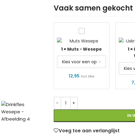
Vaak samen gekocht 
Muts
IJsk
-
Wes
1
×
Muts - Wesepe
1
×
Wesepe
12,95
incl. btw
7
IN 
Voeg toe aan verlanglijst