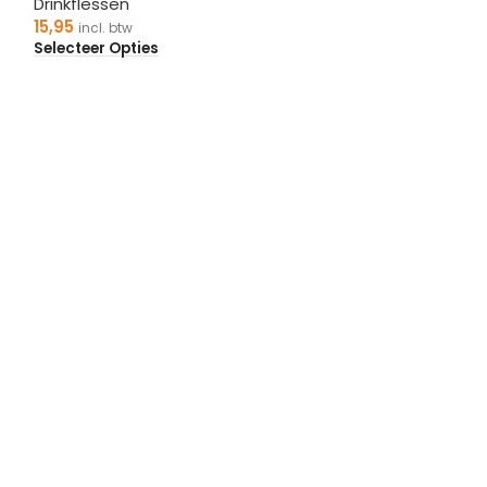
Drinkflessen
15,95
incl. btw
Selecteer Opties
Drinkfles Zwoll
Drinkflessen
15,95
incl. btw
Selecteer Optie
ers met uw stad erop! Staat uw stad of plaats er niet