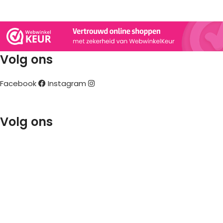
tussen? Laat het ons weten en we zullen het toevoegen aa
Volg ons
Facebook
Instagram
Stadstickers.nl is onderdeel
van Mediaburo 4Hoog
Volg ons
info@stadstickers.nl
Over ons
Contact
Retourneren
Garantie & Klachten
Levertijd & Verzendkosten
Betaalmethodes