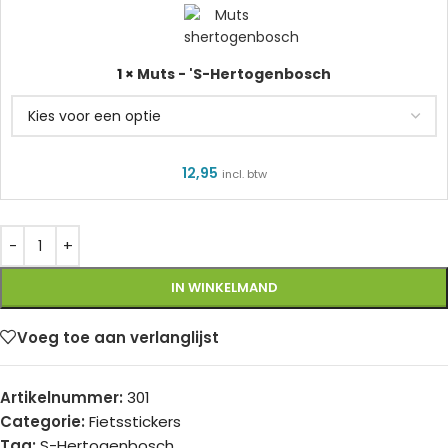
-
'S-
Hertogenbosch
1
×
Muts - 'S-Hertogenbosch
12,95
incl. btw
IN WINKELMAND
Voeg toe aan verlanglijst
Artikelnummer:
301
Categorie:
Fietsstickers
Tag:
S-Hertogenbosch