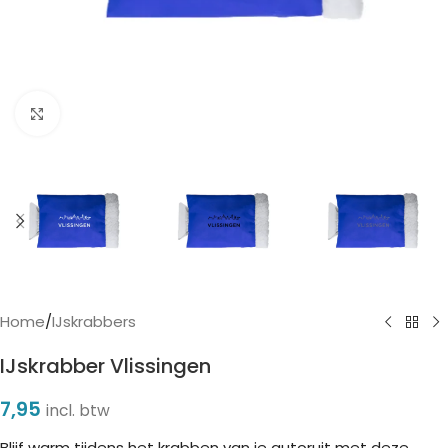
Click to enlarge
Home
/
IJskrabbers
IJskrabber Vlissingen
7,95
incl. btw
Blijf warm tijdens het krabben van je autoruit met deze