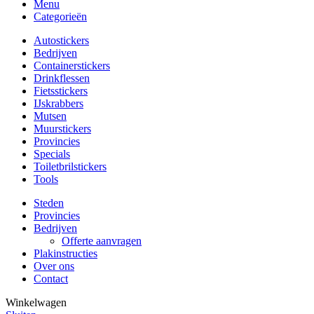
Menu
Categorieën
Autostickers
Bedrijven
Containerstickers
Drinkflessen
Fietsstickers
IJskrabbers
Mutsen
Muurstickers
Provincies
Specials
Toiletbrilstickers
Tools
Steden
Provincies
Bedrijven
Offerte aanvragen
Plakinstructies
Over ons
Contact
Winkelwagen