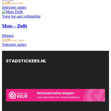
12,95
incl. btw
Selecteer opties
Voeg toe aan verlanglijst
Muts – Delft
Mutsen
12,95
incl. btw
Selecteer opties
STADSTICKERS.NL
Stadstickers.nl is een website voor al uw stadstickers. Van
containerstickers met uw stad. Tot fietsstickers of autostickers
met uw stad erop! Staat uw stad of plaats er niet tussen? Laat
het ons weten en we zullen het toevoegen aan het assortiment.