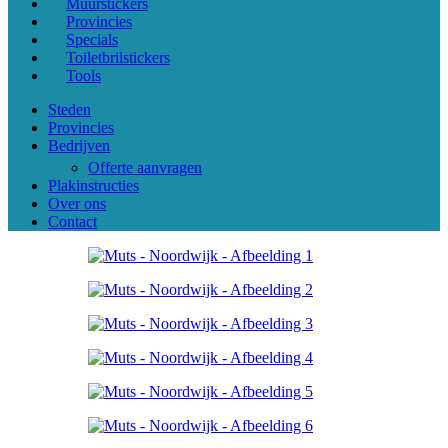
Muurstickers
Provincies
Specials
Toiletbrilstickers
Tools
Steden
Provincies
Bedrijven
Offerte aanvragen
Plakinstructies
Over ons
Contact