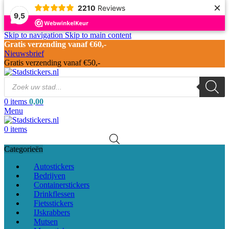
×
2210
Reviews
9,5
Skip to navigation
Skip to main content
Gratis verzending vanaf €60,-
Nieuwsbrief
Gratis verzending vanaf €50,-
0
items
0,00
Menu
0
items
Categorieën
Autostickers
Bedrijven
Containerstickers
Drinkflessen
Fietsstickers
IJskrabbers
Mutsen