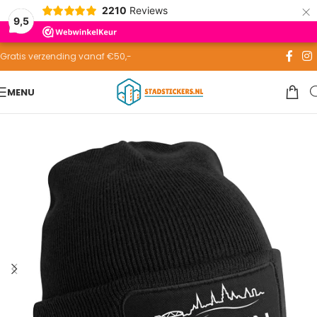
×
2210
Reviews
Skip to navigation
9,5
Skip to main content
Gratis verzending vanaf €50,-
MENU