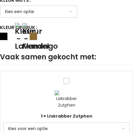
KLEUR MUTS
KLEUR OPDRUK
Vaak samen gekocht met:
IJskrabber
Zutphen
1
×
IJskrabber Zutphen