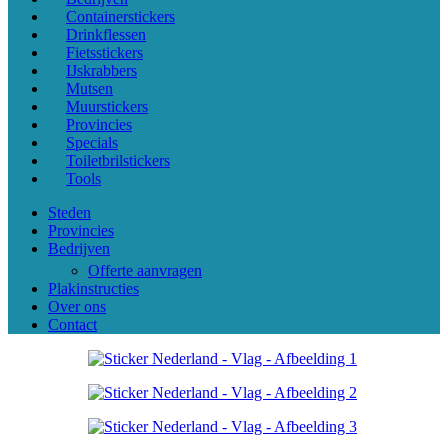
Containerstickers
Drinkflessen
Fietsstickers
IJskrabbers
Mutsen
Muurstickers
Provincies
Specials
Toiletbrilstickers
Tools
Steden
Provincies
Bedrijven
Offerte aanvragen
Plakinstructies
Over ons
Contact