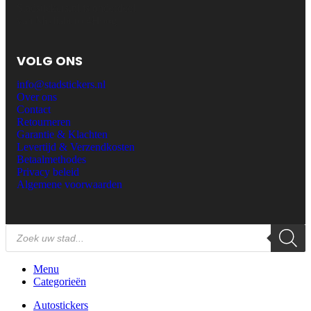
Stadstickers.nl is onderdeel
van Mediaburo 4Hoog
VOLG ONS
info@stadstickers.nl
Over ons
Contact
Retourneren
Garantie & Klachten
Levertijd & Verzendkosten
Betaalmethodes
Privacy beleid
Algemene voorwaarden
Menu
Categorieën
Autostickers