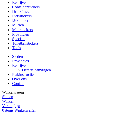
Bedrijven
Containerstickers
Drinkflessen
Fietsstickers
IJskrabbers
Mutsen
Muurstickers
Provincies
Specials
Toiletbrilstickers
Tools
Steden
Provincies
Bedrijven
Offerte aanvragen
Plakinstructies
Over ons
Contact
Winkelwagen
Sluiten
Winkel
Verlanglijst
0
items
Winkelwagen