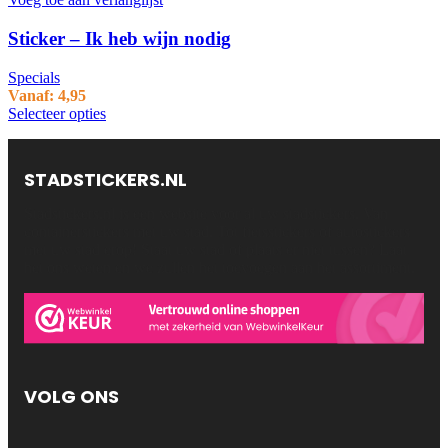
Sticker – Ik heb wijn nodig
Specials
Vanaf:
4,95
Selecteer opties
STADSTICKERS.NL
Stadstickers.nl is een website voor al uw stadstickers. Van
containerstickers met uw stad. Tot fietsstickers of autostickers
met uw stad erop! Staat uw stad of plaats er niet tussen? Laat
het ons weten en we zullen het toevoegen aan het assortiment.
VOLG ONS