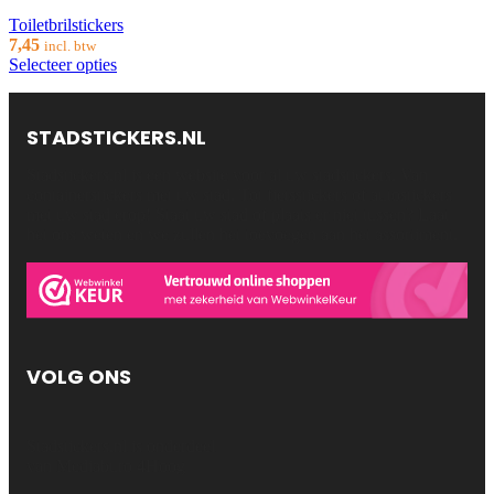
Toiletbrilstickers
7,45
incl. btw
Selecteer opties
STADSTICKERS.NL
Stadstickers.nl is een website voor al uw stadstickers. Van
containerstickers met uw stad. Tot fietsstickers of autostickers
met uw stad erop! Staat uw stad of plaats er niet tussen? Laat
het ons weten en we zullen het toevoegen aan het assortiment.
VOLG ONS
Stadstickers.nl is onderdeel
van Mediaburo 4Hoog