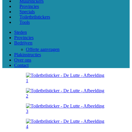
Muurstickers
Provincies
Specials
Toiletbrilstickers
Tools
Steden
Provincies
Bedrijven
Offerte aanvragen
Plakinstructies
Over ons
Contact