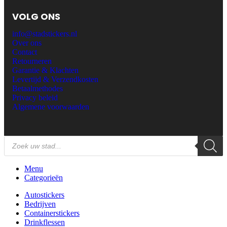
VOLG ONS
info@stadstickers.nl
Over ons
Contact
Retourneren
Garantie & Klachten
Levertijd & Verzendkosten
Betaalmethodes
Privacy beleid
Algemene voorwaarden
Menu
Categorieën
Autostickers
Bedrijven
Containerstickers
Drinkflessen