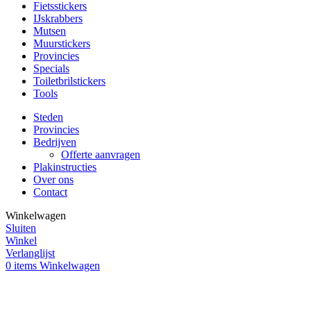
Fietsstickers
IJskrabbers
Mutsen
Muurstickers
Provincies
Specials
Toiletbrilstickers
Tools
Steden
Provincies
Bedrijven
Offerte aanvragen
Plakinstructies
Over ons
Contact
Winkelwagen
Sluiten
Winkel
Verlanglijst
0
items
Winkelwagen