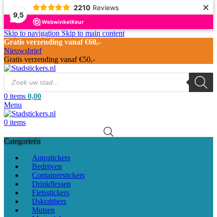
×
2210
Reviews
9,5
Skip to navigation
Skip to main content
Gratis verzending vanaf €60,-
Nieuwsbrief
Gratis verzending vanaf €50,-
0
items
0,00
Menu
0
items
Categorieën
Autostickers
Bedrijven
Containerstickers
Drinkflessen
Fietsstickers
IJskrabbers
Mutsen