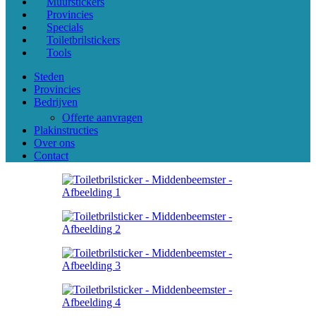
Muurstickers
Provincies
Specials
Toiletbrilstickers
Tools
Steden
Provincies
Bedrijven
Offerte aanvragen
Plakinstructies
Over ons
Contact