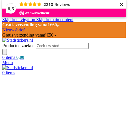
×
2210
Reviews
9,5
Skip to navigation
Skip to main content
Gratis verzending vanaf €60,-
Nieuwsbrief
Gratis verzending vanaf €50,-
Producten zoeken
0
items
0,00
Menu
0
items