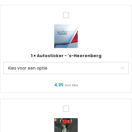
Autosticker
-
's-
Heerenberg
1
×
Autosticker - 's-Heerenberg
4,95
incl. btw
Fietssticker
-
's-