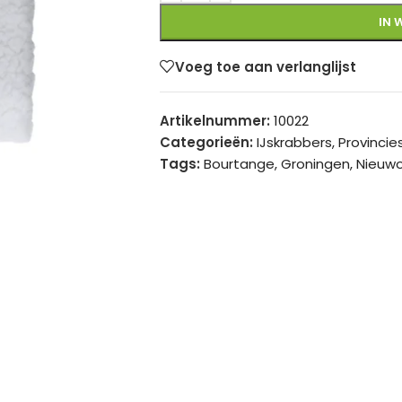
IN 
Voeg toe aan verlanglijst
Artikelnummer:
10022
Categorieën:
IJskrabbers
,
Provincie
Tags:
Bourtange
,
Groningen
,
Nieuw