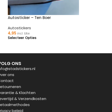
Autosticker – Ten Boer
Muursticker –
Autostickers
Muurstickers
4,95
39,95
incl. btw
incl. btw
Selecteer Opties
Selecteer Optie
VOLG ONS
nfo@stadstickers.nl
ver ons
ontact
etourneren
arantie & Klachten
evertijd & Verzendkosten
etaalmethodes
rivacy beleid