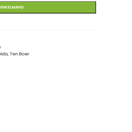
WINKELMAND
s
olda
,
Ten Boer