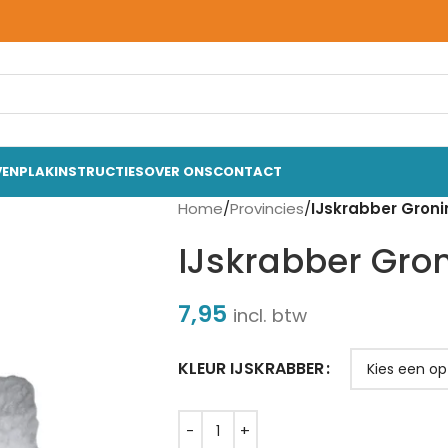
VEN
PLAKINSTRUCTIES
OVER ONS
CONTACT
Home
/
Provincies
/
IJskrabber Gron
IJskrabber Gro
7,95
incl. btw
KLEUR IJSKRABBER