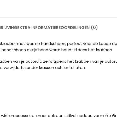
RIJVING
EXTRA INFORMATIE
BEOORDELINGEN (0)
 ijskrabber met warme handschoen, perfect voor de koude dage
e handschoen die je hand warm houdt tijdens het krabben.
rabben van je autoruit. zelfs tijdens het krabben van je autor
en verwijdert, zonder krassen achter te laten.
 winteraccessoire, maar ook een stijlvol cadeau voor elke Gr