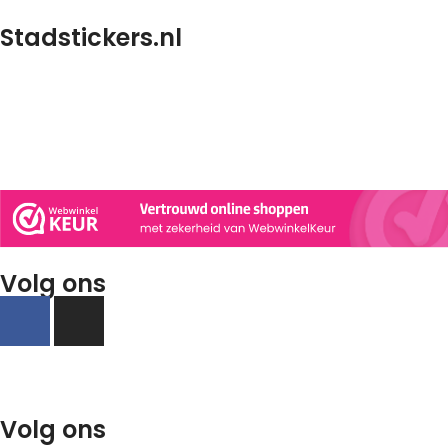
Stadstickers.nl
Stadstickers.nl is een website voor al uw stadstickers. Van
containerstickers met uw stad. Tot fietsstickers of
autostickers met uw stad erop! Staat uw stad of plaats er
niet tussen? Laat het ons weten en we zullen het
toevoegen aan het assortiment.
Volg ons
Stadstickers.nl is onderdeel
van Mediaburo 4Hoog
Volg ons