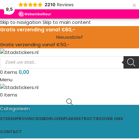
×
2210
Reviews
9,5
Skip to navigation
Skip to main content
Gratis verzending vanaf €60,-
Nieuwsbrief
Gratis verzending vanaf €50,-
0
items
0,00
Menu
0
items
Categorieën
STEDEN
PROVINCIES
BEDRIJVEN
PLAKINSTRUCTIES
OVER ONS
CONTACT